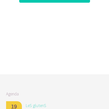
Agenda
LeS glutenS
19