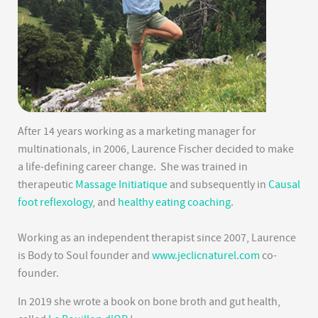
After 14 years working as a marketing manager for
multinationals, in 2006, Laurence Fischer decided to make
a life-defining career change. She was trained in
therapeutic
Massage Initiatique
and subsequently in
Causal
foot reflexology
, and
healthy eating coaching
.
Working as an independent therapist since 2007, Laurence
is Body to Soul founder and
www.jeclicnaturel.com
co-
founder.
In 2019 she wrote a book on bone broth and gut health,