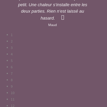
petit. Une chaleur s’installe entre les
deux parties. Rien n’est laissé au
hasard.
Maud
1
2
3
4
5
6
7
8
9
10
11
12