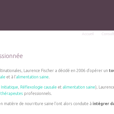
Accueil
Consul
assionnée
nationales, Laurence Fischer a décidé en 2006 d’opérer un
to
sale
et à l'
alimentation saine
.
Initiatique
,
Réflexologie causale
et
alimentation saine
), Laurenc
 thérapeutes
professionnels.
n matière de nourriture saine l’ont alors conduite à
intégrer da