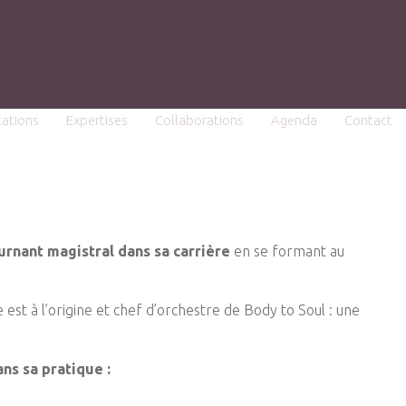
tations
Expertises
Collaborations
Agenda
Contact
urnant magistral dans sa carrière
en se formant au
e est à l’origine et chef d’orchestre de Body to Soul : une
ns sa pratique :