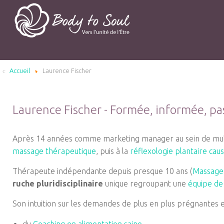
Accueil
Laurence Fischer
Laurence Fischer - Formée, informée, p
Après 14 années comme marketing manager au sein de multi
massage thérapeutique
, puis à la
réflexologie plantaire cau
Thérapeute indépendante depuis presque 10 ans (
Massage 
ruche pluridisciplinaire
unique regroupant une
équipe de
Son intuition sur les demandes de plus en plus prégnantes e