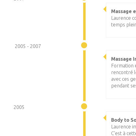
Massage e
Laurence c
temps plein
2005 - 2007
Massage In
Formation e
rencontré l
avec ces g
pendant se
2005
Body to So
Laurence i
C’est à cet