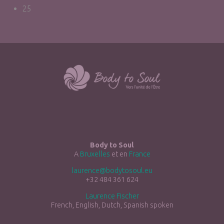
25
Body to Soul
A
Bruxelles
et en
France
laurence@bodytosoul.eu
+32 484 361 624
Laurence Fischer
French, English, Dutch, Spanish spoken