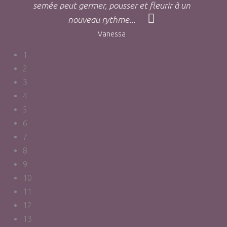
semée peut germer, pousser et fleurir à un
nouveau rythme...
Vanessa
1
2
3
4
5
6
7
8
9
10
11
12
13