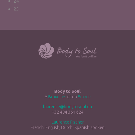
24
25
Body to Soul
A
Bruxelles
et en
France
laurence@bodytosoul.eu
+32 484 361 624
Laurence Fischer
French, English, Dutch, Spanish spoken