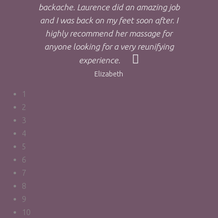
backache. Laurence did an amazing job
and I was back on my feet soon after. I
highly recommend her massage for
anyone looking for a very reunifying
experience.
Elizabeth
1
2
3
4
5
6
7
8
9
10