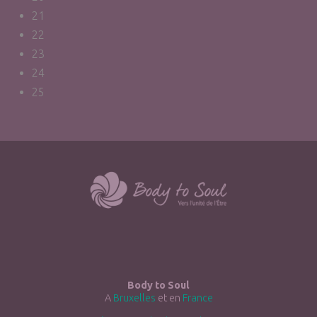
21
22
23
24
25
Body to Soul
A
Bruxelles
et en
France