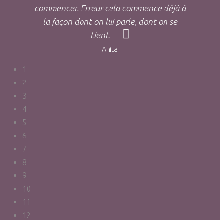
commencer. Erreur cela commence déjà à
la façon dont on lui parle, dont on se
tient.
Anita
1
2
3
4
5
6
7
8
9
10
11
12