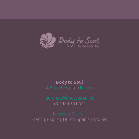
Body to Soul
A
Bruxelles
et en
France
laurence@bodytosoul.eu
+32 484 361 624
Laurence Fischer
French, English, Dutch, Spanish spoken